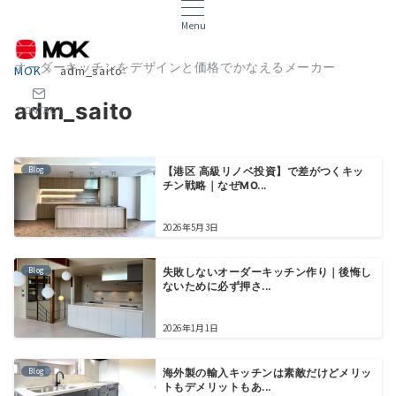
Menu
オーダーキッチンをデザインと価格でかなえるメーカー
MOK
adm_saito
adm_saito
CONTACT
Blog
【港区 高級リノベ投資】で差がつくキッ
チン戦略｜なぜMO...
2026年5月3日
Blog
失敗しないオーダーキッチン作り｜後悔し
ないために必ず押さ...
2026年1月1日
Blog
海外製の輸入キッチンは素敵だけどメリッ
トもデメリットもあ...