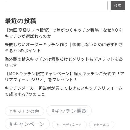
検索
ー
ジ
最近の投稿
送
【港区 高級リノベ投資】で差がつくキッチン戦略｜なぜMOK
キッチンが選ばれるのか
り
失敗しないオーダーキッチン作り｜後悔しないために必ず押さ
える7つのポイント
海外製の輸入キッチンは素敵だけどメリットもデメリットもあ
ります
【MOKキッチン限定キャンペーン】輸入キッチンご契約で「ア
リアフィーナ ジリオ」をプレゼント！
キッチンメーカー担当者が言っておきたいキッチンリフォーム
で成功する7つのこと
キッチン機器
キッチンの色
キャンペーン
コーディネート
セールス