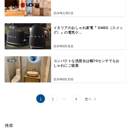
2024年12月1日
Blog
イタリアのおしゃれ家電『 SMEG（スメッ
グ）』の電気ケ...
2024年8月28日
Blog
コンパクトな洗面台は幅70センチでもお
しゃれにご提案
2024年8月20日
投
1
2
…
4
次へ
稿
の
検索
ペ