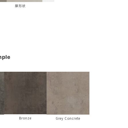
扉形状
mple
Bronze
Grey Concrete