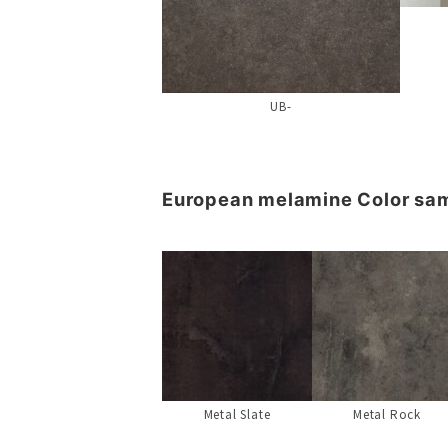
UB-
European melamine Color sa
Metal Slate
Metal Rock